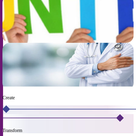
申辦者
登記成為志願者參與臨床研究
了解更多
臨床研究支援與服務
了解更多
醫護人員
Create
Transform